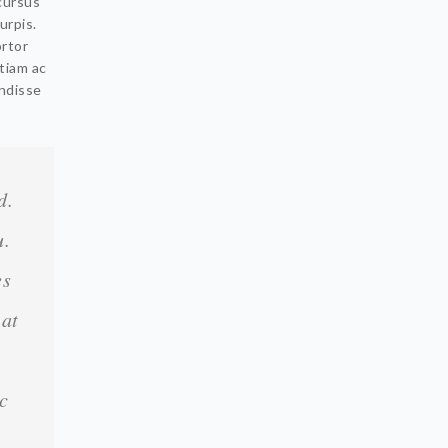
 cursus
urpis.
ortor
Etiam ac
ndisse
d.
u.
es
 at
c