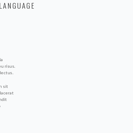
 LANGUAGE
la
eu risus.
lectus.
h sit
lacerat
ndit
o