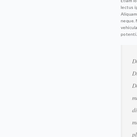
Etiam lo
lectus i
Aliquam
neque. N
vehicul
potenti
D
D
D
m
d
m
p