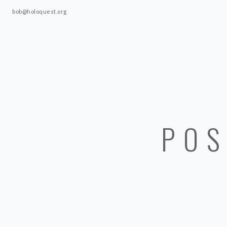
bob@holoquest.org
POS