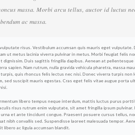
honcus massa. Morbi arcu tellus, auctor id luctus ne
ibendum ac massa.
d vulputate risus. Vestibulum accumsan quis mauris eget vulputate.
am ut metus lacinia viverra pulvinar in metus. Morbi feugiat felis no
t dignissim. Duis sagittis fringilla dapibus. Aenean at pellentesque 
erra sapien. Nam rutrum, nulla gravida vehicula pharetra, massa mau
 turpis, quis rhoncus felis lectus nec nisi. Donec viverra turpis non 
, sed suscipit mauris egestas. Cras eget felis vitae augue porta ult
nisi.
rmentum libero tempus neque interdum, mattis luctus purus portti
culis risus rutrum enim vulputate, sit amet fringilla ipsum pulvinar.
 urna et ante tincidunt congue. Praesent posuere cursus tellus, no
at nibh convallis sed. Suspendisse laoreet malesuada tempor. Aen
t libero ac ligula accumsan blandit.