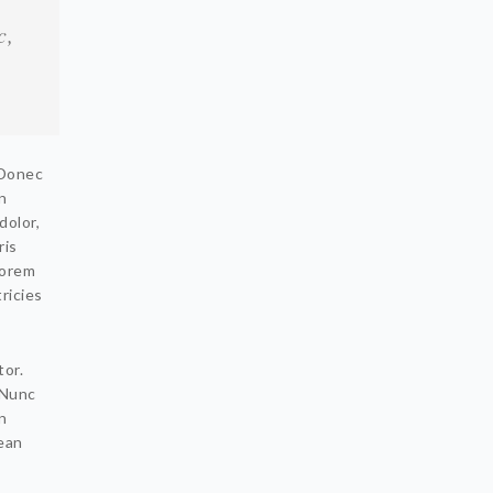
c,
 Donec
n
dolor,
ris
lorem
ricies
tor.
 Nunc
n
ean