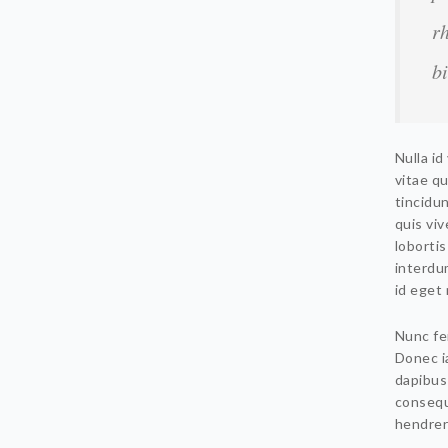
r
b
Nulla i
vitae qu
tincidun
quis viv
lobortis
interdum
id eget 
Nunc fe
Donec ia
dapibus
consequ
hendreri