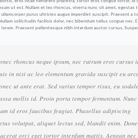
bortis, eros vitae hendrerit pharetra, tortor eros congue tortor, id
psum ut est. Nullam et leo rhoncus, viverra nunc sit amet, egestas t
 ullamcorper purus ultricies augue imperdiet suscipit. Praesent a t
ullam sollicitudin facilisis dolor, nec bibendum tellus congue nec. 
a lorem. Praesent pellentesque nibh interdum auctor cursus. Suspe
.
onec rhoncus neque ipsum, nec rutrum eros cursus i
uis in nisi ac leo elementum gravida suscipit eu arc
onec ut ante erat. Sed varius tempor risus, eu sodal
assa mollis id. Proin porta tempor fermentum. Nunc
iam id eros faucibus feugiat. Phasellus adipiscing
etus volutpat, aliquet lectus sed, blandit enim. Done
lacerat orci eget tortor interdum mattis. Aenean nec