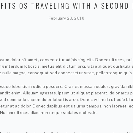
FITS OS TRAVELING WITH A SECOND
February 23, 2018
sum dolor sit amet, consectetur adipiscing elit. Donec ultrices, nul
ng interdum lobortis, metus elit dictum orci, vitae aliquet dui ligula 
 nulla magna, consequat sed consectetur vitae, pellentesque quis 
sque lobortis in odio a posuere. Cras et massa sodales, gravida nib
andit enim. Aliquam egestas, ipsum ut aliquet placerat, dolor arcu p
sed commodo sapien dolor lobortis arcu. Donec vel nulla ut odio bla
etur at ac dolor. Donec dapibus est ut urna tempus, non laoreet le
 Nullam ultrices diam non neque sodales molestie.