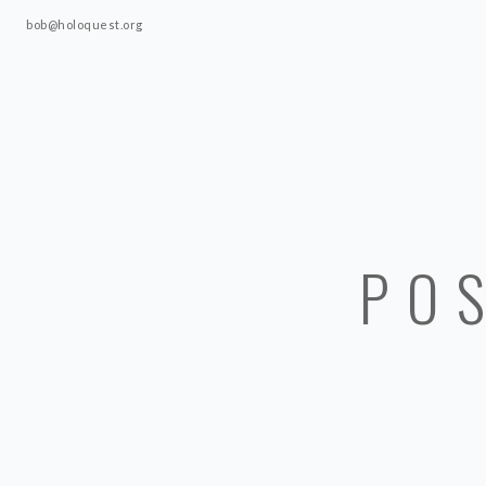
bob@holoquest.org
POS