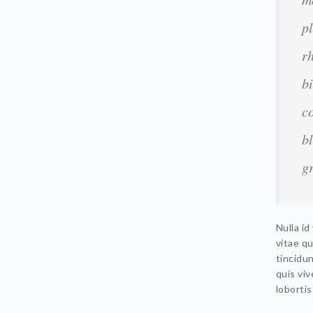
p
r
b
c
b
g
Nulla i
vitae qu
tincidun
quis viv
lobortis