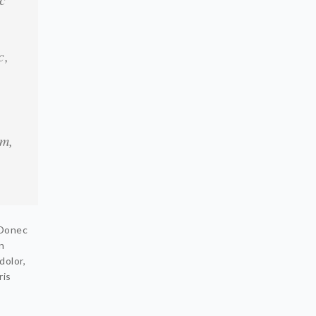
c,
am,
 Donec
n
dolor,
ris