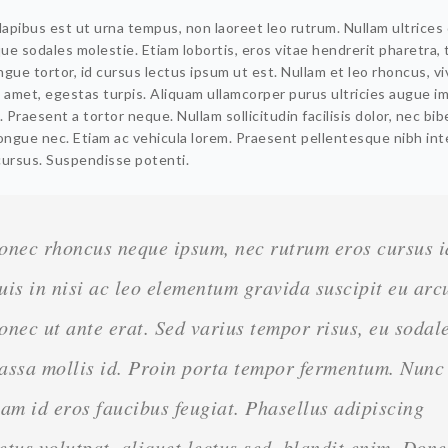
apibus est ut urna tempus, non laoreet leo rutrum. Nullam ultrices
e sodales molestie. Etiam lobortis, eros vitae hendrerit pharetra, 
gue tortor, id cursus lectus ipsum ut est. Nullam et leo rhoncus, vi
t amet, egestas turpis. Aliquam ullamcorper purus ultricies augue i
. Praesent a tortor neque. Nullam sollicitudin facilisis dolor, nec b
congue nec. Etiam ac vehicula lorem. Praesent pellentesque nibh in
cursus. Suspendisse potenti.
onec rhoncus neque ipsum, nec rutrum eros cursus i
uis in nisi ac leo elementum gravida suscipit eu arc
onec ut ante erat. Sed varius tempor risus, eu sodal
assa mollis id. Proin porta tempor fermentum. Nunc
iam id eros faucibus feugiat. Phasellus adipiscing
etus volutpat, aliquet lectus sed, blandit enim. Done