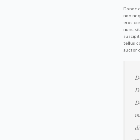
Donec d
non nequ
eros con
nunc si
suscipit
tellus 
auctor 
D
D
D
m
d
m