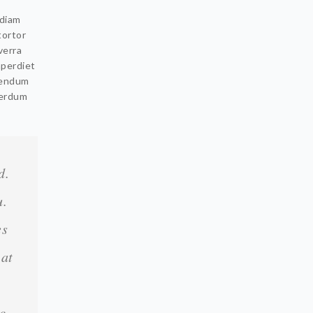
 diam
tortor
verra
mperdiet
ibendum
terdum
d.
u.
es
 at
c