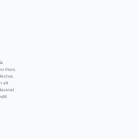
la
eu risus.
lectus.
h sit
lacerat
ndit