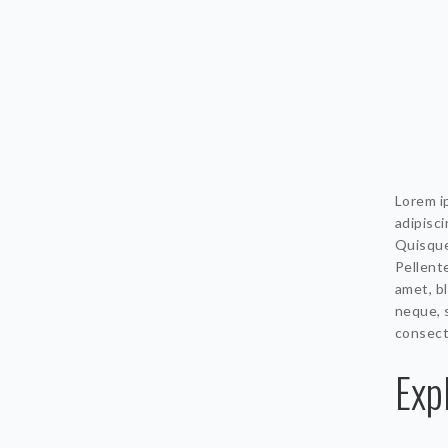
Lorem ip
adipisci
Quisque
Pellente
amet, bl
neque, 
consecte
Exp