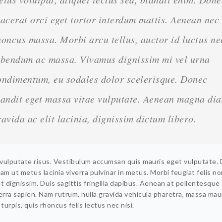
lacerat orci eget tortor interdum mattis. Aenean nec
honcus massa. Morbi arcu tellus, auctor id luctus ne
ibendum ac massa. Vivamus dignissim mi vel urna
ondimentum, eu sodales dolor scelerisque. Donec
landit eget massa vitae vulputate. Aenean magna di
ravida ac elit lacinia, dignissim dictum libero.
d vulputate risus. Vestibulum accumsan quis mauris eget vulputate.
am ut metus lacinia viverra pulvinar in metus. Morbi feugiat felis no
t dignissim. Duis sagittis fringilla dapibus. Aenean at pellentesque 
erra sapien. Nam rutrum, nulla gravida vehicula pharetra, massa mau
 turpis, quis rhoncus felis lectus nec nisi.