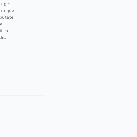
s eget
s neque
lputate,
e.
disse
it.