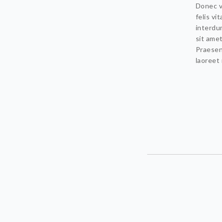
Donec v
felis vi
interdum
sit amet
Praesen
laoreet