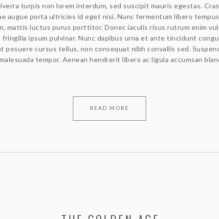
iverra turpis non lorem interdum, sed suscipit mauris egestas. Cra
tae augue porta ultricies id eget nisi. Nunc fermentum libero tempu
, mattis luctus purus porttitor. Donec iaculis risus rutrum enim vu
 fringilla ipsum pulvinar. Nunc dapibus urna et ante tincidunt congu
t posuere cursus tellus, non consequat nibh convallis sed. Suspen
 malesuada tempor. Aenean hendrerit libero ac ligula accumsan bland
READ MORE