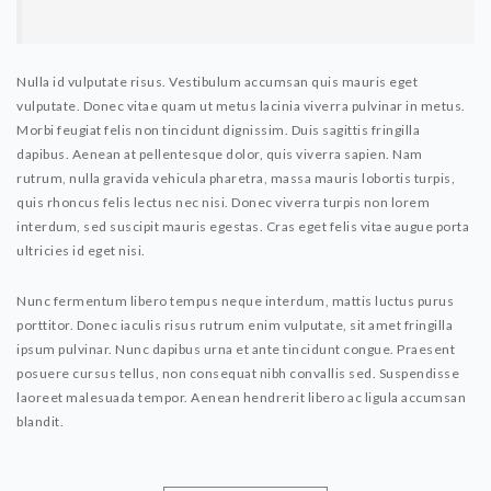
Nulla id vulputate risus. Vestibulum accumsan quis mauris eget
vulputate. Donec vitae quam ut metus lacinia viverra pulvinar in metus.
Morbi feugiat felis non tincidunt dignissim. Duis sagittis fringilla
dapibus. Aenean at pellentesque dolor, quis viverra sapien. Nam
rutrum, nulla gravida vehicula pharetra, massa mauris lobortis turpis,
quis rhoncus felis lectus nec nisi. Donec viverra turpis non lorem
interdum, sed suscipit mauris egestas. Cras eget felis vitae augue porta
ultricies id eget nisi.
Nunc fermentum libero tempus neque interdum, mattis luctus purus
porttitor. Donec iaculis risus rutrum enim vulputate, sit amet fringilla
ipsum pulvinar. Nunc dapibus urna et ante tincidunt congue. Praesent
posuere cursus tellus, non consequat nibh convallis sed. Suspendisse
laoreet malesuada tempor. Aenean hendrerit libero ac ligula accumsan
blandit.