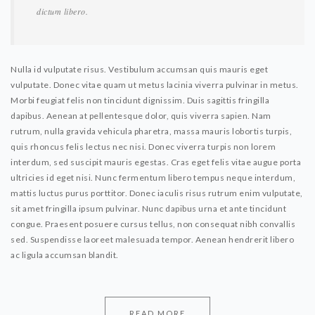
dictum libero.
Nulla id vulputate risus. Vestibulum accumsan quis mauris eget
vulputate. Donec vitae quam ut metus lacinia viverra pulvinar in metus.
Morbi feugiat felis non tincidunt dignissim. Duis sagittis fringilla
dapibus. Aenean at pellentesque dolor, quis viverra sapien. Nam
rutrum, nulla gravida vehicula pharetra, massa mauris lobortis turpis,
quis rhoncus felis lectus nec nisi. Donec viverra turpis non lorem
interdum, sed suscipit mauris egestas. Cras eget felis vitae augue porta
ultricies id eget nisi. Nunc fermentum libero tempus neque interdum,
mattis luctus purus porttitor. Donec iaculis risus rutrum enim vulputate,
sit amet fringilla ipsum pulvinar. Nunc dapibus urna et ante tincidunt
congue. Praesent posuere cursus tellus, non consequat nibh convallis
sed. Suspendisse laoreet malesuada tempor. Aenean hendrerit libero
ac ligula accumsan blandit.
READ MORE