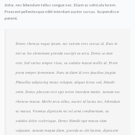
dolor, nec bibendum tellus congue nec. Etiam ac vehicula lorem.
Praesent pellentesque nibh interdum auctor cursus. Suspendisse
potenti.
Donec rhoncus neque ipsum, nec rutrum eros cursus id. Duis in
nisi ac leo elementum gravida suscipit eu arcu. Donec ut ante
erat. Sed varius tempor risus, eu sodales massa mollis id. Proin
porta tempor fermentum. Nunc at diam id eros faucibus feugiat.
Phasellus adipiscing metus volutpat, aliquet lectus sed, blandit
enim. Donec placerat orci eget tortor interdum mattis. Aenean nec
rhoncus massa. Morbi arcu tellus, auctor id luctus nec, bibendum
ac massa. Vivamus dignissim mi vel urna condimentum, eu
sodales dolor scelerisque. Donec blandit eget massa vitae
vulputate. Aenean magna diam, gravida ac elit lacinia, dignissim