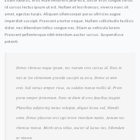
Etiam lobortis, eros vitae hendrerit pharetra, tortor eros congue tortor,
id cursus lectus ipsum ut est. Nullam et leo rhoncus, viverra nunc sit
amet, egestas turpis. Aliquam ullamcorper purus ultricies augue
imperdiet suscipit. Praesent a tortor neque. Nullam sollicitudin facilisis
dolor, nec bibendum tellus congue nec. Etiam ac vehicula lorem.
Praesent pellentesque nibh interdum auctor cursus. Suspendisse
potenti.
Donec rhoncus neque ipsum, nec rutrum eros cursus id. Duis in
nisi ac leo elementum gravida suscipit eu arcu. Donec ut ante
erat. Sed varius tempor risus, eu sodales massa mollis id. Proin
porta tempor fermentum. Nunc at diam id eros faucibus feugiat.
Phasellus adipiscing metus volutpat, aliquet lectus sed, blandit
enim. Donec placerat orci eget tortor interdum mattis. Aenean nec
rhoncus massa. Morbi arcu tellus, auctor id luctus nec, bibendum
ac massa.