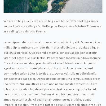
We are selling quality, we are selling excellence, we’re selling a super
support. We are selling a Multi-Purpose Responsive & Retina Theme we
are selling Visualmodo Theme.
Lorem ipsum dolor sit amet, consectetur adipiscing elit. Donec ultrices,
nulla adipiscing interdum lobortis, metus elit dictum orci, vitae aliquet
dui ligula eu risus. Quisque nulla magna, consequat sed consectetur
vitae, pellentesque quis lectus. Pellentesque lobortis in odio a posuere.
Cras et massa sodales, gravida nibh sit amet, blandit enim. Aliquam
egestas, ipsum ut aliquet placerat, dolor arcu placerat neque, sed
commodo sapien dolor lobortis arcu. Donec vel nulla ut odio blandit
consectetur at ac dolor. Donec dapibus est ut urna tempus, non laoreet
leo rutrum. Nullam ultrices diam non neque sodales molestie. Etiam
lobortis, eros vitae hendrerit pharetra, tortor eros congue tortor, id
cursus lectus ipsum ut est. Nullam et leo rhoncus, viverra nunc sit
amet, egestas turpis. Aliquam ullamcorper purus ultricies augue
imperdiet suscipit. Praesent a tortor neque. Nullam sollicitudin facilisis