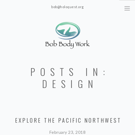
bob@holoquest.org
2863 S. Jim Minor Rd. Haw River, NC 27258
POSTS IN:
DESIGN
EXPLORE THE PACIFIC NORTHWEST
February 23, 2018