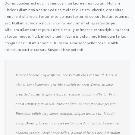
Donec dapibus est ut urna tempus, non laoreet leo rutrum. Nullam
ultrices diam non neque sodales molestie. Etiam lobortis, eros vitae
hendrerit pharetra, tortor eros congue tortor, id cursus lectus ipsum ut
est. Nullam et leo rhoncus, viverra nunc sit amet, egestas turpis.
Aliquam ullamcorper purus ultricies augue imperdiet suscipit. Praesent
a tortor neque. Nullam sollicitudin facilisis dolor, nec bibendum tellus
congue nec. Etiam ac vehicula lorem. Praesent pellentesque nibh
interdum auctor cursus. Suspendisse potenti.
Donec rhoncus neque ipsum, nec rutrum eros cursus id. Duis in
nisi ac leo elementum gravida suscipit eu arcu. Donec ut ante
erat. Sed varius tempor risus, eu sodales massa mollis id. Proin
porta tempor fermentum. Nunc at diam id eros faucibus feugiat.
Phasellus adipiscing metus volutpat, aliquet lectus sed, blandit
enim. Donec placerat orci eget tortor interdum mattis. Aenean nec
rhoncus massa. Morbi arcu tellus, auctor id luctus nec, bibendum