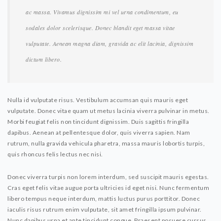
ac massa. Vivamus dignissim mi vel urna condimentum, eu
sodales dolor scelerisque. Donec blandit eget massa vitae
vulputate. Aenean magna diam, gravida ac elit lacinia, dignissim
dictum libero.
Nulla id vulputate risus. Vestibulum accumsan quis mauris eget
vulputate. Donec vitae quam ut metus lacinia viverra pulvinar in metus.
Morbi feugiat felis non tincidunt dignissim. Duis sagittis fringilla
dapibus. Aenean at pellentesque dolor, quis viverra sapien. Nam
rutrum, nulla gravida vehicula pharetra, massa mauris lobortis turpis,
quis rhoncus felis lectus nec nisi.
Donec viverra turpis non lorem interdum, sed suscipit mauris egestas.
Cras eget felis vitae augue porta ultricies id eget nisi. Nunc fermentum
libero tempus neque interdum, mattis luctus purus porttitor. Donec
iaculis risus rutrum enim vulputate, sit amet fringilla ipsum pulvinar.
Nunc dapibus urna et ante tincidunt congue. Praesent posuere cursus